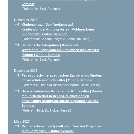
Seminar
(Referentin: Birgit Pammé)
November 2026
Kinderschutz | Vom Verdacht auf
Kindeswohlgefährdung bis zur Meldung beim
Jugendamt | Online-Seminar
(Referenten: Sascha Krüger & Sebastian Rech)
Sensorische Integration | Kinder mit
Wahrnehmungsproblemen erkennen und effektiv
fördern | Online-Seminar
(Referentin: Birgit Pammé)
Dezember 2026
Pädagogisch-therapeutisches Zaubern mit Kindern
im Vorschul- und Schulalter | Online-Seminar
(Referentin: Dipl.-Sozialpäd./Sonderpäd. Heike Busse)
Herausforderndes Verhalten im Kindesalter | Kinder
mit Förderbedarf in der sozial-emotionalen
Entwicklung lösungsorientiert begleiten | Online-
Seminar
(Referent: Prof. Dr. Holger Jessel)
März 2027
Rechenschwäche (Dyskalkulie) | Von der Diagnose
zum Förderplan | Online-Seminar