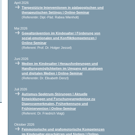
April 2026
Tiergestützte Interventionen in pädagogischen und
therapeutischen Settings | Online-Seminar
(Referentin: Dipl.-Päd. Rabea Wienholt)
Mai 2026
Gewaltprävention im Kindesalter | Förderung von
sozial-emotionalen und Konfliktkompetenzen |
Online-Seminar
(Referent: Prof. Dr. Holger Jessel)
Juni 2026
Medien im Kindesalter | Herausforderungen und
Handlungsmöglichkeiten im Umgang mit analogen
und digitalen Medien | Online-Seminar
(Referentin: Dr. Elisabeth Denzl)
Juli 2026
Autismus-Spektrum-Störungen | Aktuelle
Entwicklungen und Forschungsergebnisse zu
Diagnosemerkmalen, Früherkennung und
Frühintervention | Online-Seminar
(Referent: Dr. Friedrich Voigt)
Oktober 2026
Feinmotorische und grafomotorische Kompetenzen
im Kindesalter einschätzen und fördern | Online-