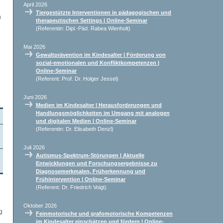
April 2026
Tiergestützte Interventionen in pädagogischen und
h
therapeutischen Settings | Online-Seminar
(Referentin: Dipl.-Päd. Rabea Wienholt)
Mai 2026
Gewaltprävention im Kindesalter | Förderung von
n
sozial-emotionalen und Konfliktkompetenzen |
Online-Seminar
(Referent: Prof. Dr. Holger Jessel)
Juni 2026
Medien im Kindesalter | Herausforderungen und
Handlungsmöglichkeiten im Umgang mit analogen
und digitalen Medien | Online-Seminar
(Referentin: Dr. Elisabeth Denzl)
Juli 2026
Autismus-Spektrum-Störungen | Aktuelle
Entwicklungen und Forschungsergebnisse zu
Diagnosemerkmalen, Früherkennung und
Frühintervention | Online-Seminar
(Referent: Dr. Friedrich Voigt)
Oktober 2026
g
Feinmotorische und grafomotorische Kompetenzen
im Kindesalter einschätzen und fördern | Online-