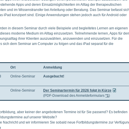
estehende Apps und deren Einsatzmöglichkeiten im Alltag der therapeutischen
enten und im Wissenstransfer bei Anleitung oder Beratung. Das Seminar befasst sic
das iPad konzipert sind. Einige Anwendungen stehen jedoch auch für Android oder
 werden in diesem Seminar durch viele Beispiele und begleitetes Lernen am eigenen
ieses moderne Medium im Alltag einzusetzen. Teilnehmende lernen, Apps für de
bungsalltag ihrer Klienten auszuwählen, anzuwenden und einzusetzen. Für die
es sich dem Seminar am Computer zu folgen und das iPad separat für die
Ort
Anmeldung
3
Online-Seminar
Ausgebucht!
Online-Seminar
Der Seminartermin für 2026 folgt in Kürze
(PDF-Download des Anmeldeformulars
*1
)
ortbildung, aber keiner der angebotenen Termine ist für Sie passend? Es befinden
bildungstermine auf unserer Website?
ne Nachricht und wir informieren Sie sobald neue Fortbildungstermine zur Verfügun
n