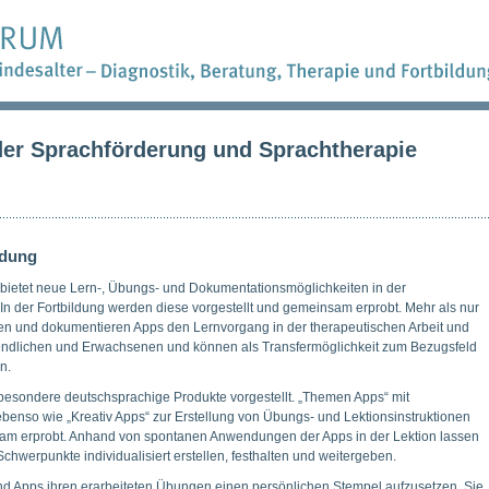
der Sprachförderung und Sprachtherapie
ldung
 bietet neue Lern-, Übungs- und Dokumentationsmöglichkeiten in der
In der Fortbildung werden diese vorgestellt und gemeinsam erprobt. Mehr als nur
ützen und dokumentieren Apps den Lernvorgang in der therapeutischen Arbeit und
gendlichen und Erwachsenen und können als Transfermöglichkeit zum Bezugsfeld
n.
besondere deutschsprachige Produkte vorgestellt. „Themen Apps“ mit
enso wie „Kreativ Apps“ zur Erstellung von Übungs- und Lektionsinstruktionen
am erprobt. Anhand von spontanen Anwendungen der Apps in der Lektion lassen
Schwerpunkte individualisiert erstellen, festhalten und weitergeben.
nd Apps ihren erarbeiteten Übungen einen persönlichen Stempel aufzusetzen. Sie