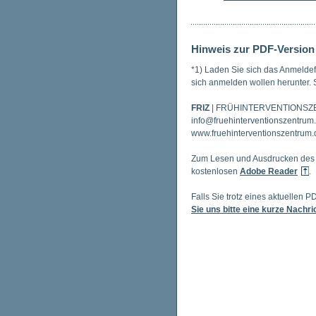
Hinweis zur PDF-Version
*1) Laden Sie sich das Anmelde
sich anmelden wollen herunter. S
FRIZ
| FRÜHINTERVENTIONS
info@fruehinterventionszentrum
www.fruehinterventionszentrum.
Zum Lesen und Ausdrucken des P
kostenlosen
Adobe Reader
.
Falls Sie trotz eines aktuellen
Sie uns bitte eine kurze Nachri