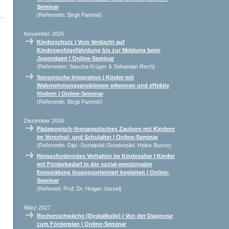
Seminar
(Referentin: Birgit Pammé)
November 2026
Kinderschutz | Vom Verdacht auf
Kindeswohlgefährdung bis zur Meldung beim
Jugendamt | Online-Seminar
(Referenten: Sascha Krüger & Sebastian Rech)
Sensorische Integration | Kinder mit
Wahrnehmungsproblemen erkennen und effektiv
fördern | Online-Seminar
(Referentin: Birgit Pammé)
Dezember 2026
Pädagogisch-therapeutisches Zaubern mit Kindern
im Vorschul- und Schulalter | Online-Seminar
(Referentin: Dipl.-Sozialpäd./Sonderpäd. Heike Busse)
Herausforderndes Verhalten im Kindesalter | Kinder
mit Förderbedarf in der sozial-emotionalen
Entwicklung lösungsorientiert begleiten | Online-
Seminar
(Referent: Prof. Dr. Holger Jessel)
März 2027
Rechenschwäche (Dyskalkulie) | Von der Diagnose
zum Förderplan | Online-Seminar