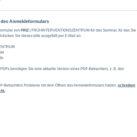
 des Anmeldeformulars
formular von
FRIZ
| FRÜHINTERVENTIONSZENTRUM für das Seminar, für das Sie
chicken Sie dieses bitte ausgefüllt per E-Mail an:
ZENTRUM
.de
de
DFs benötigen Sie eine aktuelle Version eines PDF-Betrachters, z. B. den
 PDF-Betrachters Probleme mit dem Öffnen des Anmeldeformulars haben,
schreiben
cht.