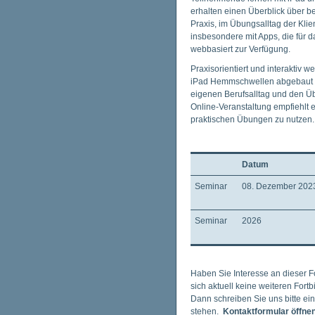
erhalten einen Überblick über b
Praxis, im Übungsalltag der Kli
insbesondere mit Apps, die für 
webbasiert zur Verfügung.
Praxisorientiert und interaktiv
iPad Hemmschwellen abgebaut d
eigenen Berufsalltag und den Ü
Online-Veranstaltung empfiehlt 
praktischen Übungen zu nutzen.
Datum
Seminar
08. Dezember 202
Seminar
2026
Haben Sie Interesse an dieser F
sich aktuell keine weiteren Fort
Dann schreiben Sie uns bitte ei
stehen.
Kontaktformular öffne