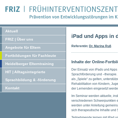
Aktuell
iPad und Apps in 
FRIZ | Über uns
Referentin:
Dr. Marina Ruß
Angebote für Eltern
Fortbildungen für Fachleute
Inhalte der Online-Fortbi
Heidelberger Elterntraining
Der Einsatz von iPads und Apps
HIT | Alltagsintegrierte
Sprachförderung und –therapie. 
als „Spiele“ zu gelten, unterst
Sprachbildung & -förderung
Rehabilitation von Kindern, Ju
Kontakt
der Lernenden eingesetzt werde
Im Seminar werden aktuelle, ins
verschiedenen Schwerpunkten eb
werden unter Anleitung gemeins
sich therapeutische Inhalte und 
Teilnehmende lernen mit iPad u