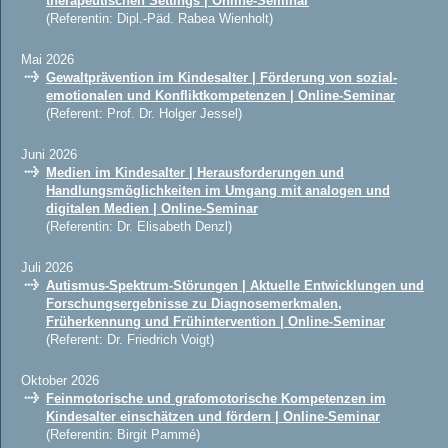
therapeutischen Settings | Online-Seminar
(Referentin: Dipl.-Päd. Rabea Wienholt)
Mai 2026
Gewaltprävention im Kindesalter | Förderung von sozial-
emotionalen und Konfliktkompetenzen | Online-Seminar
(Referent: Prof. Dr. Holger Jessel)
Juni 2026
Medien im Kindesalter | Herausforderungen und
Handlungsmöglichkeiten im Umgang mit analogen und
digitalen Medien | Online-Seminar
(Referentin: Dr. Elisabeth Denzl)
Juli 2026
Autismus-Spektrum-Störungen | Aktuelle Entwicklungen und
Forschungsergebnisse zu Diagnosemerkmalen,
Früherkennung und Frühintervention | Online-Seminar
(Referent: Dr. Friedrich Voigt)
Oktober 2026
Feinmotorische und grafomotorische Kompetenzen im
Kindesalter einschätzen und fördern | Online-Seminar
(Referentin: Birgit Pammé)