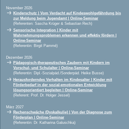
November 2026
Kinderschutz | Vom Verdacht auf Kindeswohlgefährdung bis
zur Meldung beim Jugendamt | Online-Seminar
(Referenten: Sascha Krüger & Sebastian Rech)
Sensorische Integration | Kinder mit
Wahrnehmungsproblemen erkennen und effektiv fördern |
Online-Seminar
(Referentin: Birgit Pammé)
Dezember 2026
Pädagogisch-therapeutisches Zaubern mit Kindern im
Vorschul- und Schulalter | Online-Seminar
(Referentin: Dipl.-Sozialpäd./Sonderpäd. Heike Busse)
Herausforderndes Verhalten im Kindesalter | Kinder mit
Förderbedarf in der sozial-emotionalen Entwicklung
lösungsorientiert begleiten | Online-Seminar
(Referent: Prof. Dr. Holger Jessel)
März 2027
Rechenschwäche (Dyskalkulie) | Von der Diagnose zum
Förderplan | Online-Seminar
(Referentin: Dr. Katharina Galuschka)