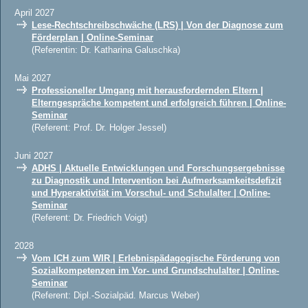
April 2027
Lese-Rechtschreibschwäche (LRS) | Von der Diagnose zum
Förderplan | Online-Seminar
(Referentin: Dr. Katharina Galuschka)
Mai 2027
Professioneller Umgang mit herausfordernden Eltern |
Elterngespräche kompetent und erfolgreich führen | Online-
Seminar
(Referent: Prof. Dr. Holger Jessel)
Juni 2027
ADHS | Aktuelle Entwicklungen und Forschungsergebnisse
zu Diagnostik und Intervention bei Aufmerksamkeitsdefizit
und Hyperaktivität im Vorschul- und Schulalter | Online-
Seminar
(Referent: Dr. Friedrich Voigt)
2028
Vom ICH zum WIR | Erlebnispädagogische Förderung von
Sozialkompetenzen im Vor- und Grundschulalter | Online-
Seminar
(Referent: Dipl.-Sozialpäd. Marcus Weber)